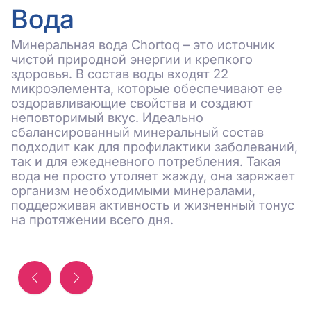
Вода
Минеральная вода Chortoq – это источник
чистой природной энергии и крепкого
здоровья. В состав воды входят 22
микроэлемента, которые обеспечивают ее
оздоравливающие свойства и создают
Ч
неповторимый вкус. Идеально
Н
сбалансированный минеральный состав
п
подходит как для профилактики заболеваний,
г
так и для ежедневного потребления. Такая
у
вода не просто утоляет жажду, она заряжает
г
организм необходимыми минералами,
н
поддерживая активность и жизненный тонус
п
на протяжении всего дня.
И
в
д
т
г