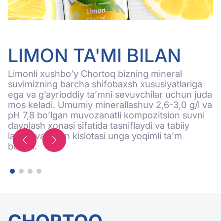
LIMON TA'MI BILAN
Limonli xushbo’y Chortoq bizning mineral
C
suvimizning barcha shifobaxsh xususiyatlariga
l
ega va g’ayrioddiy ta’mni sevuvchilar uchun juda
B
mos keladi. Umumiy minerallashuv 2,6-3,0 g/l va
i
pH 7,8 bo’lgan muvozanatli kompozitsion suvni
q
davolash xonasi sifatida tasniflaydi va tabiiy
lazzat va limon kislotasi unga yoqimli ta’m
beradi.