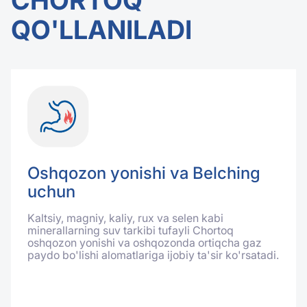
CHORTOQ
QO'LLANILADI
Oshqozon yonishi va Belching
uchun
Kaltsiy, magniy, kaliy, rux va selen kabi
minerallarning suv tarkibi tufayli Chortoq
oshqozon yonishi va oshqozonda ortiqcha gaz
paydo bo'lishi alomatlariga ijobiy ta'sir ko'rsatadi.