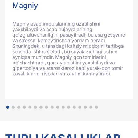
Magniy
Magniy asab impulslarining uzatilishini
yaxshilaydi va asab hujayralarining
qo'zg'aluvchanligini pasaytiradi, bu esa gevşeme
va stressni kamaytirishga yordam beradi.
Shuningdek, u tanadagi kaltsiy miqdorini tartibga
solishda ishtirok etadi, bu suyak zichligi uchun
ayniqsa muhimdir. Magniy qon tomirlarini
bo'shashtiradi, qon aylanishini yaxshilaydi va
gipertoniya va ateroskleroz kabi yurak-qon tomir
kasalliklarini rivojlanish xavfini kamaytiradi.