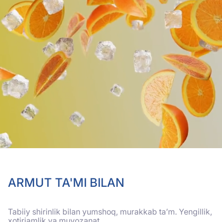
ARMUT TA'MI BILAN
Tabiiy shirinlik bilan yumshoq, murakkab ta’m. Yengillik,
xotirjamlik va muvozanat.